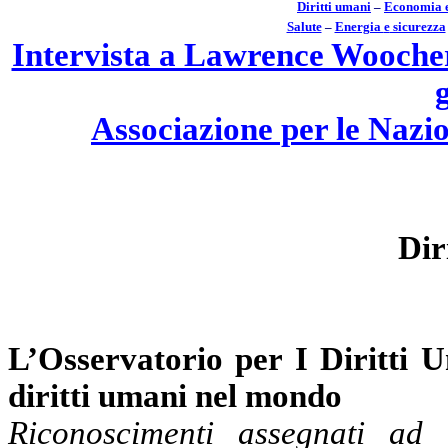
Diritt
i
umani
–
Economia 
S
a
lute
–
Energia
e
sicurezza
Intervista a Lawrence Woocher,
Associazione per le Naz
Dir
L’Osservatorio per I Diritti 
diritti umani nel mondo
Riconoscimenti assegnati ad a