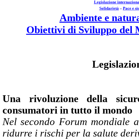
Legislazione internaziona
Soli
d
arietà
–
Pace e s
i
Am
b
iente e natur
Obiettivi di Sviluppo del M
Legislazio
Una rivoluzione della sicu
consumatori in tutto il mondo
Nel secondo Forum mondiale a 
ridurre i rischi per la salute der