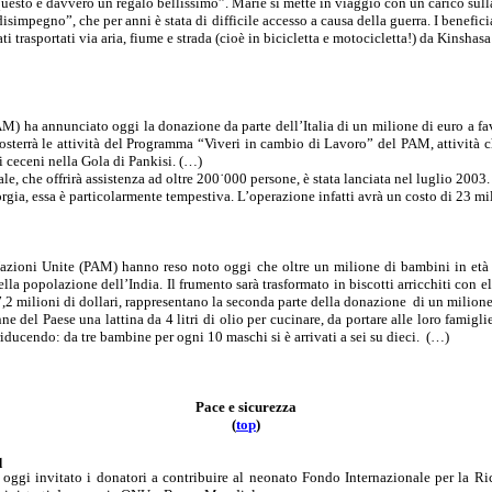
uesto è davvero un regalo bellissimo”. Marie si mette in viaggio con un carico sulla
simpegno”, che per anni è stata di difficile accesso a causa della guerra. I benefici
tati trasportati via aria, fiume e strada (cioè in bicicletta e motocicletta!) da Kin
ha annunciato oggi la donazione da parte dell’Italia di un milione di euro a fav
osterrà le attività del Programma “Viveri in cambio di Lavoro” del PAM, attività ch
ti ceceni nella Gola di Pankisi. (…)
e, che offrirà assistenza ad oltre 200˙000 persone, è stata lanciata nel luglio 2003.
ia, essa è particolarmente tempestiva. L’operazione infatti avrà un costo di 23 mili
ioni Unite (PAM) hanno reso noto oggi che oltre un milione di bambini in età sco
la popolazione dell’India. Il frumento sarà trasformato in biscotti arricchiti con e
7,2 milioni di dollari, rappresentano la seconda parte della donazione
di un milione
 del Paese una lattina da 4 litri di olio per cucinare, da portare alle loro famigli
iducendo: da tre bambine per ogni 10 maschi si è arrivati a sei su dieci.
(…)
Pace e sicurezza
(
to
p
)
q
oggi invitato i donatori a contribuire al neonato Fondo Internazionale per la Ric