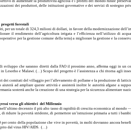
iettivo di aumentare la produttività agricola e i profitti del mondo rurale preserva
nizzazioni dei produttori, delle istituzioni governative e dei servizi di sostegno pr
progetti forestali
er un totale di 324,3 milioni di dollari, in favore della modernizzazione dell’irriga
orare il rendimento dell’agricoltura irrigata e l’efficienza nell’utilizzo di acqua
ooperative per la gestione comune della terra) a migliorare la gestione e la conservaz
di sviluppo che saranno diretti dalla FAO il prossimo anno, afferma oggi in un c
in Lesotho e Malawi. (…) Scopo del progetto è l’assistenza a chi ritorna agli ins
dei comitati del villaggio per l’allevamento di pollame e la produzione di latticini
 aiuterà ad ampliare queste attività e assisterà inoltre le autorità afgane a supp
ermania sosterrà anche la creazione di una strategia per la sicurezza alimentare naz
essi verso gli obiettivi
del Millennio
ell’ultimo decennio il più alto tasso di rapidità di crescita economica al mondo — 
 di ridurre la povertà stridente, di permettere un’istruzione primaria a tutti i bambi
0 per cento della popolazione che vive in povertà, in molti dovranno ancora benef
olpito dal virus HIV/AIDS.
(…)