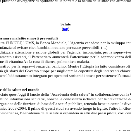
profonde divergenze di opinione sulla portata e la natura delle sfide che affronti
Salute
(
t
o
p
)
ermare malattie e morti prevenibili
 tra l’UNICEF, l’OMS, la Banca Mondiale, l’Agenzia canadese per lo sviluppo in
’infanzia ed evitare che i bambini muoiano per cause prevenibili. (…)
dirizzare attenzione e azione globali per l’agenda, incompiuta, per la sopravvive
inamento esistenti, il Partenariato aumenterà l’attenzione per la sopravvivenza del
ne di vitamina A e la cura di diarrea, polmonite e malaria.
rnativo per la sopravvivenza del bambino. Mentre l’Etiopia ha fatto considerevoli p
rrà gli sforzi del Governo etiope per migliorare la copertura degli interventi-chiav
stenere l’addestramento integrato per operatori sanitari di base e per sostenere l’at
e della salute nel mondo
ato quest’oggi il lancio della “Accademia della salute” in collaborazione con la 
blico informazioni sanitarie, nonché la conoscenza richiesta per la prevenzione de
azione delle funzioni di base della sanità pubblica, tenendo bene in conto le divers
ico 2003-2004. Il primo di questi studi sta avendo luogo in Egitto, l’altro in Giord
’esperienza, l’Accademia della salute si espanderà in altri due paesi pilota, così com