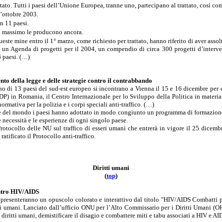
ttato. Tutti i paesi dell’Unione Europea, tranne uno, partecipano al trattato, così co
’ottobre 2003.
n 11 paesi.
l massimo le producono ancora.
ueste mine entro il 1° marzo, come richiesto per trattato, hanno riferito di aver asso
genda di progetti per il 2004, un compendio di circa 300 progetti d’intervento
 paesi. (…)
nto della legge e delle strategie contro il contrabbando
di 13 paesi del sud-est europeo si incontrano a Vienna il 15 e 16 dicembre per disc
 in Romania, il Centro Internazionale per lo Sviluppo della Politica in materia
ativa per la polizia e i corpi speciali anti-traffico. (…)
te del mondo i paesi hanno adottato in modo congiunto un programma di formazione c
e necessità e le esperienze di ogni singolo paese.
Protocollo delle NU sul traffico di esseri umani che entrerà in vigore il 25 dicemb
ificato il Protocollo anti-traffico.
Diritti umani
(
t
o
p
)
ontro HIV/AIDS
 presenteranno un opuscolo colorato e interattivo dal titolo "HIV/AIDS Combatti pe
iritti umani. Lanciato dall’ufficio ONU per l’Alto Commissario per i Diritti Uman
 diritti umani, demistificare il disagio e combattere miti e tabu associati a HIV e AI