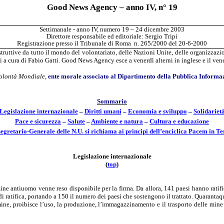
Good News Agency – anno IV, n° 19
Settimanale - anno IV, numero 19 – 24 dicembre 2003
Direttore responsabile ed editoriale: Sergio Tripi
Registrazione presso il Tribunale di Roma
n. 265/2000 del 20-6-2000
ostruttive da tutto il mondo del volontariato, delle Nazioni Unite, delle organizza
i a cura di Fabio Gatti. Good News Agency esce a venerdì alterni in inglese e il vene
Volontà Mondiale
,
ente morale associato al Dipartimento della Pubblica Informaz
Sommario
Legislazione internazionale
–
Diritt
i
umani
–
Economia e
sviluppo
–
Soli
d
ariet
Pace e s
i
curezza
–
S
a
lute
–
Am
b
iente e natura
–
Cultura e edu
c
azione
Segretario-Generale delle N.U. si richiama ai principi dell’enciclica Pacem in Te
Legislazione internazionale
(
t
o
p
)
ine antiuomo venne reso disponibile per la firma. Da allora, 141 paesi hanno ratifi
i ratifica, portando a 150 il numero dei paesi che sostengono il trattato. Quarantaq
e, proibisce l’uso, la produzione, l’immagazzinamento e il trasporto delle mine an