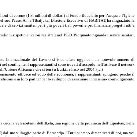
 di corone (1,3. milioni di dollari) al Fondo fiduciario per l’acqua e l’igiene
el suo Paese. Anna Tibaijuka, Direttore Esecutivo di HABITAT, ha ringraziato la
e di servizi sanitari per i più poveri tra i poveri e per finanziare progetti atti a
ioni rispetto ai valori registrati nel 1990. Per quanto riguarda i servizi sanitari,
ione Internazionale del Lavoro si è concluso oggi con un notevole numero di
 nel continente. I rappresentanti si sono trovati d’accordo nell’attivare il network
dell’Unione Africana e che si terrà a Burkina Faso nel 2004. (…)
ionamento efficace ed equo della economia, i rappresentanti spingono perché il
 africani e ai loro partner per lo sviluppo di assicurare il massimo coinvolgimento
a cucina agli abitanti dell’Ikela, una regione della provincia dell’Equateur, nella
 dal suo villaggio natio di Bomandja. “Tutti si erano dimenticati di noi, ma voi