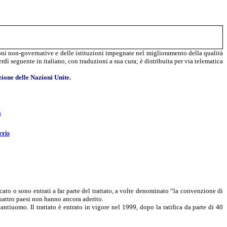
zioni non-governative e delle istituzioni impegnate nel miglioramento della qualità
rdì seguente in italiano, con traduzioni a sua cura; è distribuita per via telematica
ione delle Nazioni Unite.
à
rris
cato o sono entrati a far parte del trattato, a volte denominato “la convenzione di
uattro paesi non hanno ancora aderito.
tiuomo. Il trattato è entrato in vigore nel 1999, dopo la ratifica da parte di 40