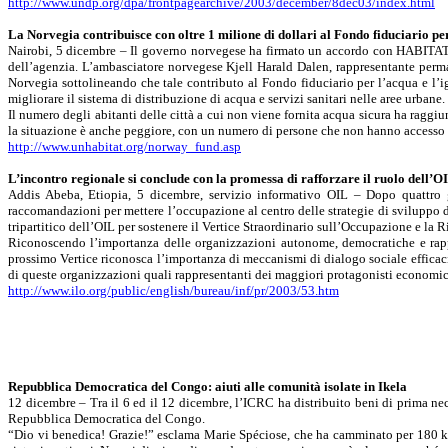
http://www.undp.org/dpa/frontpagearchive/2003/december/8dec03/index.html
La Norvegia contribuisce con oltre 1 milione di dollari al Fondo fiduciario pe
Nairobi, 5 dicembre – Il governo norvegese ha firmato un accordo con HABITAT (
dell’agenzia. L’ambasciatore norvegese Kjell Harald Dalen, rappresentante perm
Norvegia sottolineando che tale contributo al Fondo fiduciario per l’acqua e l’igie
migliorare il sistema di distribuzione di acqua e servizi sanitari nelle aree urbane
Il numero degli abitanti delle città a cui non viene fornita acqua sicura ha raggiu
la situazione è anche peggiore, con un numero di persone che non hanno accesso ai
http://www.unhabitat.org/norway_fund.asp
L’incontro regionale si conclude con la promessa di rafforzare il ruolo dell’OI
Addis Abeba, Etiopia, 5 dicembre, servizio informativo OIL – Dopo quattro 
raccomandazioni per mettere l’occupazione al centro delle strategie di sviluppo del
tripartitico dell’OIL per sostenere il Vertice Straordinario sull’Occupazione e la 
Riconoscendo l’importanza delle organizzazioni autonome, democratiche e rappr
prossimo Vertice riconosca l’importanza di meccanismi di dialogo sociale efficaci 
di queste organizzazioni quali rappresentanti dei maggiori protagonisti economic
http://www.ilo.org/public/english/bureau/inf/pr/2003/53.htm
Repubblica Democratica del Congo: aiuti alle comunità isolate in Ikela
12 dicembre – Tra il 6 ed il 12 dicembre, l’ICRC ha distribuito beni di prima nece
Repubblica Democratica del Congo.
“Dio vi benedica! Grazie!” esclama Marie Spéciose, che ha camminato per 180 km 