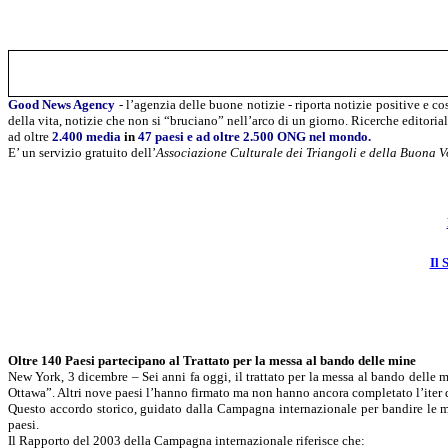
Good News Agency
- l’agenzia delle buone notizie - riporta notizie positive e c
della vita, notizie che non si “bruciano” nell’arco di un giorno. Ricerche editorial
ad oltre
2.400 media
in
47 paesi e ad oltre 2.500 ONG nel mondo.
E’ un servizio gratuito
dell’
Associazione Culturale dei Triangoli e della Buona 
Il 
Oltre 140 Paesi partecipano al Trattato per la messa al bando delle mine
New York, 3 dicembre – Sei anni fa oggi, il trattato per la messa al bando delle m
Ottawa”. Altri nove paesi l’hanno firmato ma non hanno ancora completato l’iter d
Questo accordo storico, guidato dalla Campagna internazionale per bandire le min
paesi.
Il Rapporto del 2003 della Campagna internazionale riferisce che: