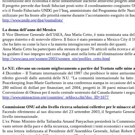
ricostruzione dell’economia e delle infrastrutture irachene attraverso progetti 
Il progetto prevede due fondi fiduciari posti sotto il coordinamento congiunto O
e/o il Fondo Fiduciario UNDG per l’Iraq, amministrato dal Programma delle Nazio
utilizzate per fra fronte alle priorità emerse durante l’accertamento eseguito in
http://www.undp.org/dpa/journalists/
La donna dell’anno del Messico
Il Vice Direttore Generale dell’IAEA, Ana Marìa Cetto, è stata nominata una de
gruppo ristretto e di notevole rilievo. Il fisico è stato premiato a Mexico City il 
che ha fatto su come la luce e la materia interagiscono nel mondo dei quanti.
Anna Maria Cetto ha partecipato alla stesura di quasi 70 articoli sulla ricerca e al
ha guidato il suo impegno nel corso degli anni nella lotta all’eliminazione delle 
http://www.iaea.org/women/2003/women_site/profiles_cetto.html
Le N.U. rilevano un costante miglioramento a partire dal Trattato sulle mine
4 Dicembre – Il Trattato internazionale del 1997 che proibisce le mine antiuomo 
riferito giovedì dalle autorità delle N.U. “La comunità internazionale ha fatt
Peacekeeping Jean-Marie Guehenno in una conferenza stampa in occasione del sesto
280 milioni di dollari per finanziare, nel 2004, progetti in 36 paesi minacciati
Convenzione di Ottawa per il ruolo centrale sostenuto dal Canada durante i negozia
http://www.mineaction.org/countries/_refdocs.cfm?doc_ID=1677
Commissione ONU ad alto livello ricerca soluzioni collettive per le minacce al
Facendo riferimento al suo discorso del 23 settembre 2003, il Segretario Gener
livello internazionale.
L’ex Primo Ministro della Tailandia Arnand Panyachun presiederà la Commissione
vasto settore della pace e della sicurezza, comprendenti i temi economici e sociali 
In una lettera indirizzata al Presidente dell’Assemblea Generale, Julian Robert H