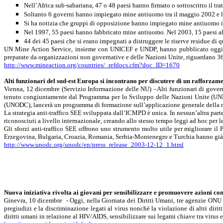
Nell’Africa sub-sahariana, 47 o 48 paesi hanno firmato o sottoscritto il tra
Soltanto 6 governi hanno impiegato mine antiuomo tra il maggio 2002 e l
Si ha notizia che gruppi di opposizione hanno impiegato mine antiuomo i
Nel 1997, 55 paesi hanno fabbricato mine antiuomo. Nel 2003, 15 paesi a
44 dei 45 paesi che si erano impegnati a distruggere le riserve residue di q
UN Mine Action Service, insieme con UNICEF e UNDP, hanno pubblicato oggi un A
preparate da organizzazioni non governative e delle Nazioni Unite, riguardano 36
http://www.mineaction.org/countries/_refdocs.cfm?doc_ID=1670
Alti funzionari del sud-est Europa si incontrano per discutere di un rafforzame
Vienna, 12 dicembre (Servizio Informazione delle NU) –Alti funzionari di governo 
tenuto congiuntamente dal Programma per lo Sviluppo delle Nazioni Unite (UNDP)
(UNODC), lancerà un programma di formazione sull’applicazione generale della norm
La strategia anti-traffico SEE sviluppata dall’ICMPD è unica. In nessun’altra par
riconosciuti a livello internazionale, creando allo stesso tempo leggi ad hoc per l
Gli sforzi anti-traffico SEE offrono uno strumento molto utile per migliorare il 
Erzegovina, Bulgaria, Croazia, Romania, Serbia-Montenegro e Turchia hanno già rat
http://www.unodc.org/unodc/en/press_release_2003-12-12_1.html
Nuova iniziativa rivolta ai giovani per sensibilizzare e promuovere azioni c
Ginevra, 10 dicembre
- Oggi, nella Giornata dei Diritti Umani, tre agenzie ONU
pregiudizi e la discriminazione legati al virus nonchè la violazione di altri d
diritti umani in relazione al HIV/AIDS, sensibilizzare sui legami chiave tra virus e