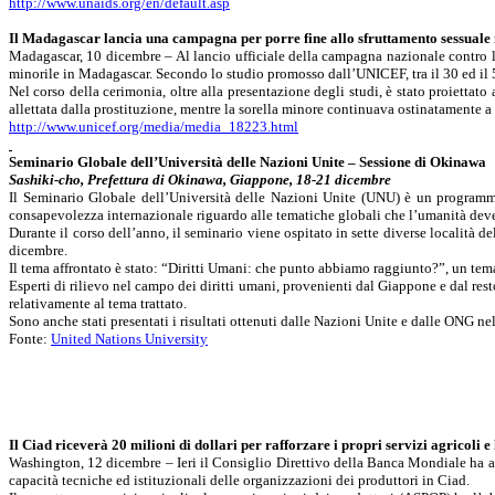
http://www.unaids.org/en/default.asp
Il Madagascar lancia una campagna per porre fine allo sfruttamento sessuale
Madagascar, 10 dicembre – Al lancio ufficiale della campagna nazionale contro lo
minorile in Madagascar. Secondo lo studio promosso dall’UNICEF, tra il 30 ed il
Nel corso della cerimonia, oltre alla presentazione degli studi, è stato proiettato
allettata dalla prostituzione, mentre la sorella minore
continuava ostinatamente a 
http://www.unicef.org/media/media_18223.html
Seminario Globale dell’Università delle Nazioni Unite – Sessione di Okinawa
Sashiki-cho, Prefettura di Okinawa, Giappone, 18-21 dicembre
Il Seminario Globale dell’Università delle Nazioni Unite (UNU) è un programm
consapevolezza internazionale riguardo alle tematiche globali che l’umanità deve a
Durante il corso dell’anno, il seminario viene ospitato in sette diverse località 
dicembre.
Il tema affrontato è stato: “Diritti Umani: che punto abbiamo raggiunto?”, un tema
Esperti di rilievo nel campo dei diritti umani, provenienti dal Giappone e dal re
relativamente al tema trattato.
Sono anche stati presentati i risultati ottenuti dalle Nazioni Unite e dalle ONG nel
Fonte:
United Nations University
Il Ciad riceverà 20 milioni di dollari per rafforzare i propri servizi agricoli e
Washington, 12 dicembre – Ieri il Consiglio Direttivo della Banca Mondiale ha appr
capacità tecniche ed istituzionali delle organizzazioni dei produttori in Ciad.