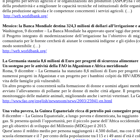
Il progetto per servizi agricoli e le organizzazioni dei produttori (ASPOP) ha l’ob
della produttività e a migliorare le capacità tecniche ed istituzionali delle orga
della produzione agricola e le competenze concernenti i servizi agricoli. (…)
http://web.worldbank.org/
Messico: la Banca Mondiale destina 324,3 milioni di dollari all’irrigazione e a 
Washington, 9 dicembre – La Banca Mondiale ha approvato quest’oggi due prestiti, p
il Progetto integrato di modernizzazione dell’irrigazione ha l’obiettivo di migli
comunitario per le foreste cercherà di aiutare le comunità indigene e gli ejidos (c
modo sostenibile. (…)
http://web.worldbank.org/
La Germania stanzia 8,6 milioni di Euro per progetti di sicurezza alimentare
Un sostegno per le attività della FAO in Afganistan e Africa meridionale
Roma, 9 dicembre – La Germania ha stanziato 8,6 milioni di Euro per progetti 
numerosi progetti in Afganistan e un progetto per i bambini colpiti da HIV/AIDS 
vita delle famiglie più vulnerabili.
Un altro progetto si concentrerà sulla formazione di donne e uomini afgani membri 
avviato l’allevamento di pollame per le donne di molte città afgane. Il progetto
monitoraggio delle malattie animali, migliorando anche i servizi veterinari. La G
http://www.fao.org/english/newsroom/news/2003/25941-en.html
Una volta povera, la Guinea Equatoriale ricca di petrolio può conseguire progr
8 dicembre – La Guinea Equatoriale, a lungo povera e dimenticata, ha raggiunto n
gas. Si presenta quindi l’opportunità, per il piccolo paese dell’Africa occidentale,
per gli obiettivi di sviluppo del Millennio (MDG) per il 2015.
Quest’anno il reddito medio per persona raggiungerà i 4.500 dollari, ma con il 6
scuola elementare e il 7 per cento della popolazione tra I 15 e i 49 anni d’età è c