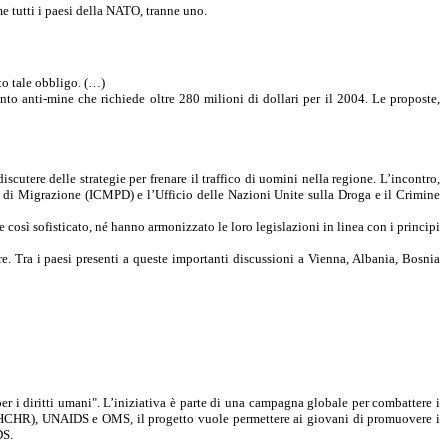
me tutti i paesi della NATO, tranne uno.
lto tale obbligo. (…)
 anti-mine che richiede oltre 280 milioni di dollari per il 2004. Le proposte,
utere delle strategie per frenare il traffico di uomini nella regione. L’incontro,
 di Migrazione (ICMPD) e l’Ufficio delle Nazioni Unite sulla Droga e il Crimine
osì sofisticato, né hanno armonizzato le loro legislazioni in linea con i principi
re. Tra i paesi presenti a queste importanti discussioni a Vienna, Albania, Bosnia
r i diritti umani". L’iniziativa è parte di una campagna globale per combattere i
i (OHCHR), UNAIDS e OMS, il progetto vuole permettere ai giovani di promuovere i
DS.