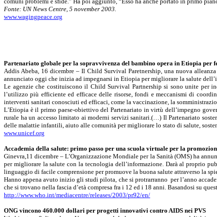
comuni problemi e sfide.” Ha poi aggiunto, “Esso ha anche portato in primo piano 
Fonte: UN News Centre, 5 november 2003.
www.wagingpeace.org
Partenariato globale per la sopravvivenza del bambino opera in Etiopia per f
Addis Abeba, 16 dicembre – Il Child Survival Paretnership, una nuova alleanza
annunciato oggi che inizia ad impegnarsi in Etiopia per migliorare la salute dell
Le agenzie che costituiscono il Child Survival Partnership si sono unite per in
l’utilizzo più efficiente ed efficace delle risorse, fondi e meccanismi di coord
interventi sanitari conosciuti ed efficaci, come la vaccinazione, la somministrazio
L’Etiopia è il primo paese-obiettivo del Partenariato in virtù dell’impegno gove
rurale ha un accesso limitato ai moderni servizi sanitari.(…) Il Partenariato soste
delle malattie infantili, aiuto alle comunità per migliorare lo stato di salute, so
www.unicef.org
Accademia della salute:
primo passo per una scuola virtuale per la promozion
Ginevra,11 dicembre – L’Organizzazione Mondiale per la Sanità (OMS) ha annunci
per migliorare la salute con la tecnologia dell’informazione. Darà al proprio pub
linguaggio di facile comprensione per promuove la buona salute attraverso la spieg
Hanno appena avuto inizio gli studi pilota, che si protrarranno
per l’anno accadem
che si trovano nella fascia d’età compresa fra i 12 ed i 18 anni. Basandosi su quest
http://www.who.int/mediacentre/releases/2003/pr92/en/
ONG vincono 460.000 dollari per progetti innovativi contro AIDS nei PVS