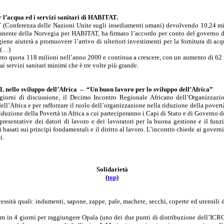
r l’acqua ed i servizi sanitari di HABITAT.
Conferenza delle Nazioni Unite sugli insediamenti umani) devolvendo 10,24 milioni
anente della Norvegia per HABITAT, ha firmato l’accordo per conto del governo d
ne aiuterà a promuovere l’arrivo di ulteriori investimenti per la fornitura di acqua 
. (…)
nto quota 118 milioni nell’anno 2000 e continua a crescere, con un aumento di 62 mil
 servizi sanitari minimi che è tre volte più grande.
L nello sviluppo dell’Africa
–
“Un buon lavoro per lo sviluppo dell’Africa”
giorni di discussione, il Decimo Incontro Regionale Africano dell’Organizzaz
l’Africa e per rafforzare il ruolo dell’organizzazione nella riduzione della povertà
Riduzione della Povertà in Africa a cui parteciperanno i Capi di Stato e di Governo 
esentative dei datori di lavoro e dei lavoratori per la buona gestione e il funz
basati sui principi fondamentali e il diritto al lavoro. L’incontro chiede ai governi
i.
Solidarietà
(
to
p
)
ssità quali: indumenti, sapone, zappe, pale, machete, secchi, coperte ed utensili d
in 4 giorni per raggiungere Opala (uno dei due punti di distribuzione dell’ICRC)