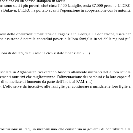
 schiena ed un sorriso stampato in faccia.
ari sono stati i più poveri, cioè circa 7.400 famiglie, ossia 37.000 persone. L’ICRC
shasa a Bukavu. L’ICRC ha portato avanti l’operazione in cooperazione con le autorità
ore delle operazioni umanitarie dell’agenzia in Georgia. La donazione, usata per
e assistono diecimila contadini poveri e le loro famiglie in sei delle regioni più
oni di dollari, di cui solo il 24% è stato finanziato. (…)
lare in Afghanistan riceveranno biscotti altamente nutrienti nelle loro scuole
lementi nutritivi che miglioreranno l’alimentazione dei bambini e la loro capacità
 di tonnellate di frumento da parte dell’India al PAM. (…)
e. L’olio serve da incentivo alle famiglie per continuare a mandare le loro figlie a
ostruzione in Iraq, un meccanismo che consentirà ai governi di contribuire alla