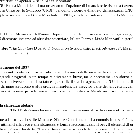
amministrati da agenzie ONU e Banca Mondiale.
NU-Banca Mondiale. I donatori avranno l’opzione di incanalare le risorse attraver
ni Unite per lo Sviluppo (UNDP) per conto proprio e di altre organizzazioni ONU a
 Iraq la scorsa estate da Banca Mondiale e UNDG, con la consulenza del Fondo Moneta
lle Donne Messicane dell’anno. Dopo un premio Nobel in condivisione già assegnato
10 dicembre
insieme ad altre due scienziate, Julieta Fierro e Linda Manzanilla, per 
 libro “
The Quantum Dice, An Introduction to Stochastic Electrodynamics”
. Ma il
armi nucleari. (…)
 antiuomo del 1997
ha contribuito a ridurre sensibilmente il numero delle mine utilizzate, dei morti 
o grandi progressi in un tempo relativamente breve, ma è necessario uno sforzo p
 anniversario che il trattato è aperto alla firma. Le agenzie delle N.U. hanno util
 da mine antiuomo e altri ordigni inesplosi. La maggior parte dei progetti riguar
ti. Altri nove paesi lo hanno firmato ma non ratificato. Ma alcune dozzine di altri 
la sicurezza globale
ale dell’ONU Kofi Annan ha nominato una commissione di sedici eminenti personal
 ad alto livello sulle Minacce, Sfide e Cambiamento. La commissione sarà “incar
attinenti alla pace e alla sicurezza, e fornire raccomandazioni per gli elementi di un
unte, Annan ha detto, “L’anno trascorso ha scosso le fondamenta della sicurezza co