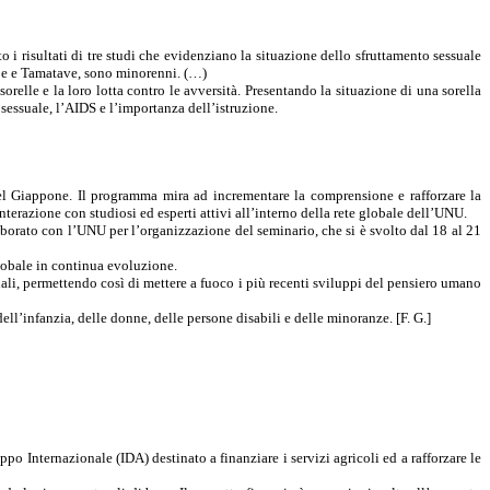
 risultati di tre studi che evidenziano la situazione dello sfruttamento sessuale
Be e Tamatave, sono minorenni. (…)
orelle e la loro lotta contro le avversità. Presentando la situazione di una sorella
 sessuale, l’AIDS e l’importanza dell’istruzione.
el Giappone. Il programma mira ad incrementare la comprensione e rafforzare la
terazione con studiosi ed esperti attivi all’interno della rete globale dell’UNU.
laborato con l’UNU per l’organizzazione del seminario, che si è svolto dal 18 al 21
globale in continua evoluzione.
ali, permettendo così di mettere a fuoco i più recenti sviluppi del pensiero umano
ell’infanzia, delle donne, delle persone disabili e delle minoranze. [F. G.]
o Internazionale (IDA) destinato a finanziare i servizi agricoli ed a rafforzare le