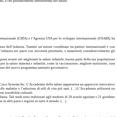
amo, e che probabilmente affronteremo nel futuro.”
ternazionale (CIDA) e l’Agenzia USA per lo sviluppo internazionale (USAID), ha
nza dell’infanzia. Tramite un’azione coordinata tra partner internazionali e con
l’infanzia nei paesi con necessità prioritaria, e aumenterà considerevolmente gli
assi avanti nel migliorare la salute infantile, buona parte della sua popolazione
e per la salute materna e infantile, come la vaccinazione, migliore nutrizione, cura
tuazione del nuovo programma sanitario governativo.
Cisco Systems Inc. L’Accademia della salute rappresenta un approccio innovativo
lle malattie e l’adozione di stili di vita più sani. (…) L’Accademia utilizzerà un
e sensibilità culturali.
ania. Tali studi sono indirizzati agli studenti di 20 scuole egiziane e 21 giordane
e in altri paesi e regioni in tutto il mondo. (…)