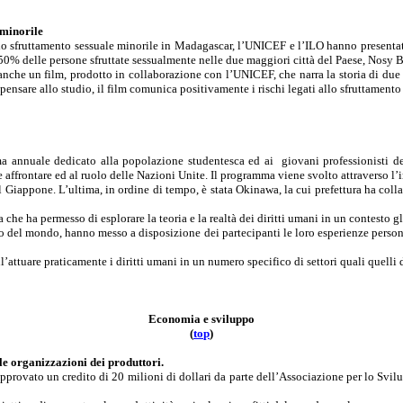
 minorile
 sfruttamento sessuale minorile in Madagascar, l’UNICEF e l’ILO hanno presentato i
 50% delle
persone sfruttate sessualmente
nelle due maggiori città del Paese, Nosy 
 anche un film, prodotto in collaborazione con l’UNICEF, che narra la storia di due s
pensare allo studio
, il film comunica positivamente i rischi legati allo sfruttamento
a annuale dedicato alla popolazione studentesca ed ai
giovani professionisti d
ffrontare ed al ruolo delle Nazioni Unite. Il programma viene svolto attraverso l’in
del Giappone. L’ultima, in ordine di tempo, è stata Okinawa, la cui prefettura ha col
 che ha permesso di esplorare la teoria e la realtà dei diritti umani in un contesto 
sto del mondo, hanno messo a disposizione dei partecipanti le loro esperienze person
l’attuare praticamente i diritti umani in un numero specifico di settori quali quelli d
Economia e sviluppo
(
t
o
p
)
 le organizzazioni dei produttori.
ovato un credito di 20 milioni di dollari da parte dell’Associazione per lo Svilupp