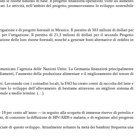
ndo le risorse naturali di base. Il progetto finanzierà operazioni volte all’aumento
ivati. Le attività, nell’ambito del progetto, promuoveranno lo sviluppo sostenibile
zione e di progetti forestali in Messico. Il prestito di 303 milioni di dollari per
 per l’irrigazione. Il prestito di 21,3 milioni di dollari per il secondo Progetto
ione delle loro risorse forestali, nonché a generare fonti alternative di reddito in
omunicato l’agenzia delle Nazioni Unite. La Germania finanzierà principalmente
ediamenti, l’aumento della produzione alimentare e il miglioramento del tenore di
. Lavorando con i contadini locali, la FAO ha creato centri di raccolta del latte e
ortare lo sviluppo dell’allevamento di bestiame attraverso un migliore sistema di
ionale a medio termine. (…)
19 per cento all’anno — in seguito alla scoperta di immense riserve di petrolio e
ni, di contenere la diffusione di HIV/AIDS e malaria, e di registrare altri progressi
iciare di questo sviluppo. Attualmente soltanto la metà dei bambini frequenta una