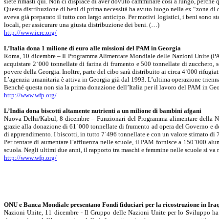
siete rimasti qui. Non ci dispiace di aver dovuto camminare così a lungo, perché q
Questa distribuzione di beni di prima necessità ha avuto luogo nella ex “zona di di
aveva già preparato il tutto con largo anticipo. Per motivi logistici, i beni sono s
locali, per assicurare una giusta distribuzione dei beni. (…)
http://www.icrc.org/
L’Italia dona 1 milione di euro alle missioni del PAM in Georgia
Roma, 10 dicembre – Il Programma Alimentare Mondiale delle Nazioni Unite (PAM) 
acquistare 2˙000 tonnellate di farina di frumento e 500 tonnellate di zucchero, s
povere della Georgia. Inoltre, parte del cibo sarà distribuito ai circa 4˙000 rifugia
L’agenzia umanitaria è attiva in Georgia già dal 1993. L’ultima operazione triennal
Benché questa non sia la prima donazione dell’Italia per il lavoro del PAM in Georg
http://www.wfp.org/
L’India dona biscotti altamente nutrienti a un milione di bambini afgani
Nuova Delhi/Kabul, 8 dicembre – Funzionari del Programma alimentare della Naz
grazie alla donazione di 61˙000 tonnellate di frumento ad opera del Governo e del
di apprendimento. I biscotti, in tutto 7˙496 tonnellate e con un valore stimato di 
Per tentare di aumentare l’affluenza nelle scuole, il PAM fornisce a 150˙000 alunne
scuola. Negli ultimi due anni, il rapporto tra maschi e femmine nelle scuole si va r
http://www.wfp.org/
ONU e Banca Mondiale presentano Fondi fiduciari per la ricostruzione in Ira
Nazioni Unite, 11 dicembre - Il Gruppo delle Nazioni Unite per lo Sviluppo ha 