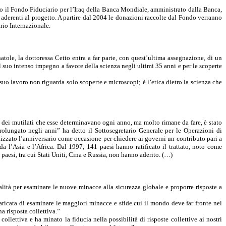
so il Fondo Fiduciario per l’Iraq della Banca Mondiale, amministrato dalla Banca,
derenti al progetto. A partire dal 2004 le donazioni raccolte dal Fondo verranno
rio Internazionale.
le, la dottoressa Cetto entra a far parte, con quest’ultima assegnazione, di un
il suo intenso impegno a favore della scienza negli ultimi 35 anni e per le scoperte
 suo lavoro non riguarda solo scoperte e microscopi; è l’etica dietro la scienza che
e dei mutilati che esse determinavano ogni anno, ma molto rimane da fare, è stato
rolungato negli anni” ha detto il Sottosegretario Generale per le Operazioni di
izzato l’anniversario come occasione per chiedere ai governi un contributo pari a
da l’Asia e l’Africa. Dal 1997, 141 paesi hanno ratificato il trattato, noto come
paesi, tra cui Stati Uniti, Cina e Russia, non hanno aderito. (…)
ità per esaminare le nuove minacce alla sicurezza globale e proporre risposte a
icata di esaminare le maggiori minacce e sfide cui il mondo deve far fronte nel
a risposta collettiva.”
llettiva e ha minato la fiducia nella possibilità di risposte collettive ai nostri