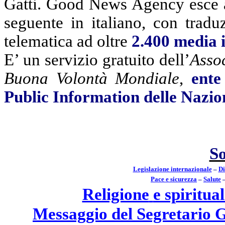
Gatti. Good News Agency esce a 
seguente in italiano, con tradu
telematica ad oltre
2.400
media 
E’ un servizio gratuito
dell’
Assoc
Buona Volontà Mondiale
,
ente
Public Information delle Nazio
S
Legislazione internazi
o
nale
–
Di
Pace e si
c
urezza
–
Salute
Religione
e spiritual
Messaggio del Segretario G