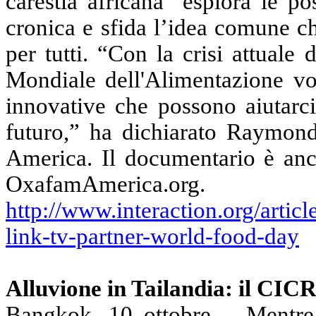
carestia africana" esplora le po
cronica e sfida l’idea comune c
per tutti. “Con la crisi attuale
Mondiale dell'Alimentazione vo
innovative che possono aiutarci 
futuro
,
” ha dichiarato Raymon
America. Il documentario è an
OxafamAmerica.org.
http://www.interaction.org/art
link-tv-partner-world-food-day
Alluvione in Tailandia
: il CICR
Bangkok
, 10 ottobre
– Mentr