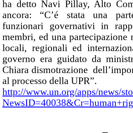
ha detto Navi Pillay, Alto Co
ancora: “C’é stata una part
funzionari governativi in rap
membri, ed una partecipazione 
locali, regionali ed internazio
governo era guidato da ministri
Chiara dismotrazione
dell’impo
al processo della UPR”.
http://www.un.org/apps/news/sto
NewsID=40038&Cr=human+rig