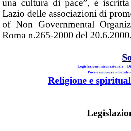
una cultura di pace”, è iscritt
Lazio delle associazioni
di
promo
of
Non
Governmental
Organiz
Roma n.265-2000 del 20.6.2000
S
Legislazione internazionale
–
Di
Pace e s
i
curezza
–
S
a
lute
Religione e spi
r
itual
Legislazio