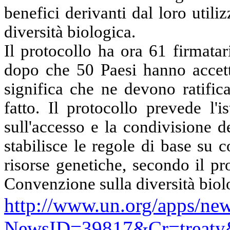
benefici derivanti dal loro util
diversità biologica.
Il protocollo ha ora
61
firmatar
dopo che 50 Paesi hanno accetta
significa che ne devono ratific
fatto. Il protocollo prevede l'
sull'accesso e la condivisione d
stabilisce le regole di base su
risorse genetiche, secondo il p
Convenzione sulla diversità bio
http://www.un.org/apps/new
NewsID=39817&Cr=treat