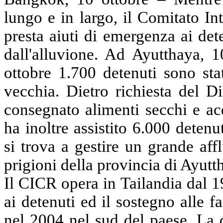
lungo e in largo, il Comitato I
presta aiuti di emergenza ai det
dall'alluvione.
Ad
Ayutthaya
,
1
ottobre 1.700 detenuti
sono
stat
vecchia.
Dietro
richiesta del D
consegnato alimenti secchi e acq
ha inoltre assistito
6.000 detenut
si trova a gestire un grande aff
prigioni della provincia di
Ayutt
Il CICR opera in Tailandia dal 197
ai detenuti
ed
il sostegno alle f
nel 2004 nel sud del paese. La 