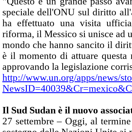
“Questo è un grande passo avant
speciale dell'ONU sul diritto al
ha
effettuato
una visita uffici
riforma, il Messico si unisce
ad
u
mondo che hanno sancito il diritt
è il momento di attuare questa r
approvando la legislazione corri
http://www.un.org/apps/news/sto
NewsID=40039&Cr=mexico&C
Il Sud Sudan
è il nuovo associa
27 settembre –
Oggi, al termine