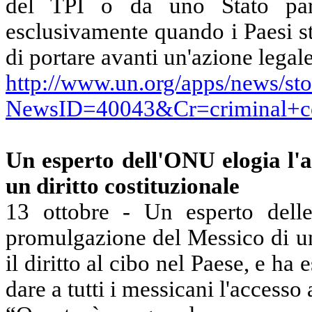
del TPI o da uno Stato p
a
esclusivamente quando i Paesi s
di portare avanti un'azione legale
http://www.un.org/apps/news/sto
NewsID=40043&Cr=criminal+c
Un esperto dell'ONU elogia l'a
un
diritto costituzionale
13 ottobre -
U
n esperto dell
promulgazione del Messico di un
il diritto al cibo nel Paese, e ha 
dare a tutti i
messicani l'
accesso a