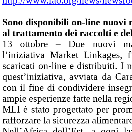
http://www.fao.org/news/newsro
Sono
disponibili on-line
nuovi m
al trattamento dei raccolti e de
13 ottobre – Due nuovi man
l’iniziativa
Market
Linkages
, 
scaricati on-line e distribuiti.
quest’iniziativa, avviata da
Car
con il fine di condividere inseg
ampie esperienze fatte nella regi
MLI è stato progettato per prom
rafforzare la sicurezza alimentar
Nell’Africa dell’Est, a ogni l