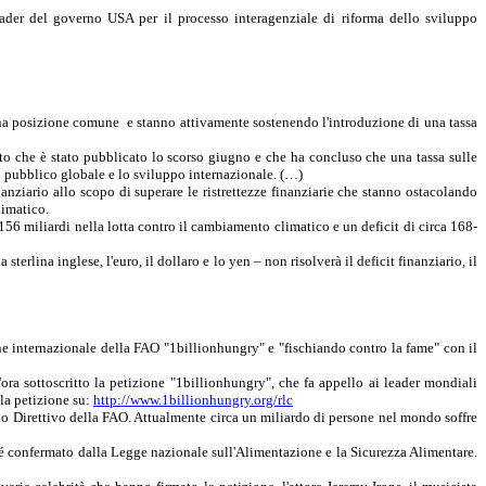
er del governo USA per il processo interagenziale di riforma dello sviluppo
 una posizione comune
e stanno attivamente sostenendo l'introduzione di una tassa
to che è stato pubblicato lo scorso giugno e che ha concluso che una tassa sulle
rio pubblico globale e lo sviluppo internazionale. (…)
inanziario allo scopo di superare le ristrettezze finanziarie che stanno ostacolando
limatico.
 156 miliardi nella lotta contro il cambiamento climatico e un deficit di circa 168-
erlina inglese, l'euro, il dollaro e lo yen – non risolverà il deficit finanziario, il
e internazionale della FAO "1billionhungry" e "fischiando contro la fame" con il
ra sottoscritto la petizione "1billionhungry", che fa appello ai leader mondiali
 la petizione su:
http://www.1billionhungry.org/rlc
io Direttivo della FAO. Attualmente circa un miliardo di persone nel mondo soffre
onché confermato dalla Legge nazionale sull'Alimentazione e
la Sicurezza Alimentare.