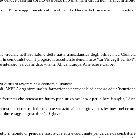
dei due paesi sia colpito da questo tipo di armi, il Gibuti non ha ancora risolto
o–
il Paese maggiormente colpito al mondo. Ora che
la Convenzione
è entrata in
cruciale nell’abolizione della tratta transatlantica degli schiavi.
La Giornata
i. In conformità con il progetto interculturale denominato "
La Via
degli Schiavi",
 interazioni a cui ha dato vita tra
Africa, Europa,
Americhe
e
Caribe
.
i diritti di lavorare nell’economia libanese.
ocali, ANERA organizza inoltre formazione vocazionale ed accesso ad un’istruzione
fortunati che cercano un futuro produttivo per loro e per le loro famiglie,” dice
ristinato i centri di formazione vocazionale per i giovani palestinesi nel centro
ottobre e raggiungerà oltre 400 giovani.
utto il mondo di prendere misure coerenti e coordinate per cercare di combattere