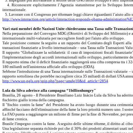
3. Impegnare più attivamente il settore delle ONG nello sviluppo e nell’implem
4. Riconoscere esplicitamente l’Agenzia statunitense per lo Sviluppo Inter
internazionale.
5. Lavorare con il Congresso per riformare leggi chiave riguardanti l’aiuto all
http://www.interaction.org/article/interaction-responds-obama-administratio
Vari stati membri delle Nazioni Unite chiederanno una Tassa sulle Transazi
Nella preparazione del Convegno MDG (Obiettivi di Sviluppo del Millennio) e a s
internazionale
multi-valutaria
per raccogliere fondi per l'aiuto allo sviluppo.
Tale posizione comune fa seguito a un rapporto del Comitato degli Esperti alla 
transazioni finanziarie a livello internazionale – una Tassa sulle Transazioni Valut
Il rapporto “Globalizzare la solidarietà: il caso di imposizioni fiscali finanziari
l'implementazione degli accordi internazionali sullo sviluppo, particolarmente d
Il rapporto stima che il deficit finanziario raggiungerà una cifra compresa tra i 3
180 miliardi nell'assistenza ufficiale allo sviluppo (ODA).
Sebbene l'introduzione di una Tassa internazionale sulle Transazioni valutarie – una 
rapporto sottolinea che potrebbe raccogliere circa 35 miliardi di dollari USA ann
http://www.un-ngls.org/spip.php?page=amdg10&id_article=2854
Lula
da Silva aderisce alla campagna “1billionhungry"
Brasilia, 26 agosto - Il Presidente Brasiliano
Luiz
Inácio
Lula
da Silva ha aderito
fischietto giallo icona della campagna.
Il "fischio contro la fame" del Presidente ha avuto luogo durante una cerimonia
affinché facciano dell'eliminazione della fame la loro priorità numero uno. I sosten
La FAO
punta a raggiungere un milione di firme per la fine di Novembre, per pre
di fame cronica.
Brasile:l'impegno contro la fame.
A seguito delle ultime riforme, il diritto al ci
Una legislazione separata richiede poi che il 30% dei prodotti alimentari usati nel