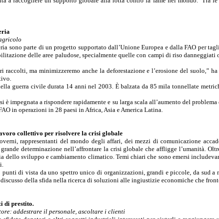
ta a raccogliere un supporto globale alla lotta contro la fame nel mondo.
Tra le
eria
agricolo
a sono parte di un progetto supportato dall’Unione Europea e dalla FAO per tagliar
riabilitazione delle aree paludose, specialmente quelle con campi di riso danneggiat
i raccolti, ma minimizzeremo anche la deforestazione e l’erosione del suolo,” ha
tivo.
ella guerra civile durata 14 anni nel 2003. È balzata da 85 mila tonnellate metric
i è impegnata a rispondere rapidamente e su larga scala all’aumento del problema 
 FAO
in operazioni in 28 paesi in Africa, Asia e America Latina.
voro collettivo per risolvere la crisi globale
, governi, rappresentanti del mondo degli affari, dei mezzi di comunicazione ac
rande determinazione nell’affrontare la crisi globale che affligge l’umanità. Oltr
ia dello sviluppo e cambiamento climatico. Temi chiari che sono emersi includevano
i.
 punti di vista da uno spettro unico di organizzazioni, grandi e piccole, da sud a
scusso della sfida nella ricerca di soluzioni alle ingiustizie economiche che front
 di prestito.
ore: addestrare il personale, ascoltare i clienti