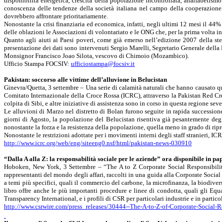
disponibilità energetica, crescita della popolazione incontrollata, analfabetis
conoscenza delle tendenze della società italiana nel campo della cooperazione e
dovrebbero affrontare prioritariamente.
Nonostante la crisi finanziaria ed economica, infatti, negli ultimi 12 mesi il 44
delle oblazioni le Associazioni di volontariato e le ONG che, per la prima volta in
Quanto agli aiuti ai Paesi poveri, come già emerso nell’edizione 2007 della stes
presentazione dei dati sono intervenuti Sergio Marelli, Segretario Generale dell
Monsignor Francisco
Joao
Silota
, vescovo di
Chimoio
(Mozambico).
Ufficio Stampa FOCSIV:
ufficiostampa@focsiv.it
Pakistan: soccorso alle vittime dell’alluvione in
Belucistan
Ginevra/
Quetta
, 3 settembre – Una serie di calamità naturali che hanno causato q
Comitato Internazionale della Croce Rossa (ICRC), attraverso
la Pakistan
Red
Cr
colpita di
Sibi
, e altre iniziative di assistenza sono in corso in questa regione se
Le alluvioni di Marzo nel distretto di
Bolan
furono seguite in rapida successione
giorni di Agosto, la popolazione del
Belucistan
risentiva già pesantemente degl
nonostante la forza e la resistenza della popolazione, quella meno in grado di ripr
Nonostante le restrizioni adottate per i movimenti interni degli staff stranieri,
http://www.icrc.org/web/eng/siteeng0.nsf/html/pakistan-news-030910
“Dalla A alla Z: la responsabilità sociale per le aziende” ora disponibile in p
Hoboken
, New York, 3 Settembre – “The A
to
Z Corporate Social
Responsibili
rappresentanti del mondo degli affari, raccolti in una guida alla Corporate Socia
a temi più specifici, quali il commercio del carbone, la
microfinanza
, la biodive
libro offre anche le più importanti procedure e linee di condotta, quali gli
Equ
Transparency
International, e i profili di CSR per particolari industrie e in partico
http://www.csrwire.com/press_releases/30444--The-A-to-Z-of-Corporate-Social-R