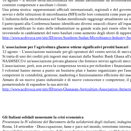
16 agosto – Il settore della
microfinanza
nel Sudan meridionale ha recentemente s
costruire competenze e ascoltare i clienti.
Una prima storica: rappresentanti ufficiali internazionali, regionali e del gover
servizi e delle istituzioni di
microfinanza
(MFI) nelle loro comunità come pure per 
L’industria della
microfinanza
nel Sudan meridionale raggiunge attualmente un nume
I partecipanti alla Conferenza hanno identificato diversi ostacoli chiave all’espansi
mentre modificare lo stato delle infrastrutture su grande scala può essere oltre le
investendo in cambiamenti del tutto basilari come aumento degli sforzi di rapprese
http://www.acdivoca.org/site/ID/news-Southern-Sudan-Microfinance-Industry-S
L'associazione per l'agricoltura
ghanese
ottiene significativi prestiti bancari
12 agosto – L'associazione nazionale per gli operatori del centro servizi di me
Si tratta di uno dei crediti più ingenti mai stanziati dalla
Stanbic
Bank
Ghana all'
NAAMSECO è un'associazione privata
ghanese
che fornisce servizi agricoli me
L'associazione, però, non aveva la competenza tecnica per richiedere i finanziam
I volontari hanno messo a punto un business
plan
e hanno organizzato per l'ass
competenti in contabilità, gestione, marketing e funzionamento efficiente dei ma
Armato di un nuovo piano industriale e di nuove conoscenze e competenze, 
permettendole di espandere la sua attività.
http://www.acdivoca.org/site/ID/news-Ghanaian-Agriculture-Association-Attract
Gli Italiani solidali nonostante la crisi economica
Presentata
la IV
edizione del Barometro della solidarietà degli italiani, inda
Roma, 14 settembre - Disoccupazione, fame e pace nel mondo, terrorismo internazion