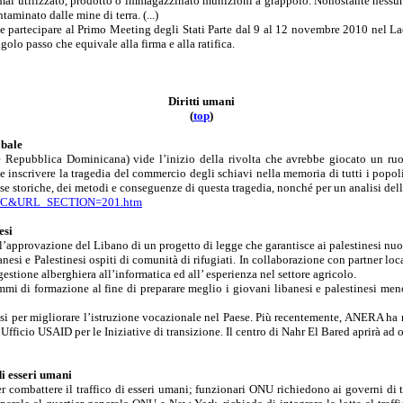
ai utilizzato, prodotto o immagazzinato munizioni a grappolo. Nonostante nessuno 
aminato dalle mine di terra. (...)
e partecipare al Primo Meeting degli Stati Parte dal 9 al 12 novembre 2010 nel
La
olo passo che equivale alla firma e alla ratifica.
Diritti umani
(
t
o
p
)
obale
epubblica Dominicana) vide l’inizio della rivolta che avrebbe giocato un ruolo 
e inscrivere la tragedia del commercio degli schiavi nella memoria di tutti i popol
e storiche, dei metodi e conseguenze di questa tragedia, nonché per un analisi delle
TOPIC&URL_SECTION=201.htm
esi
 l’approvazione del Libano di un progetto di legge che garantisce ai palestinesi nuov
nesi e Palestinesi ospiti di comunità di rifugiati. In collaborazione con partner l
gestione alberghiera all’informatica ed all’ esperienza nel settore agricolo.
 di formazione al fine di preparare meglio i giovani libanesi e palestinesi meno 
 per migliorare l’istruzione vocazionale nel Paese. Più recentemente, ANERA ha rip
fficio USAID per le Iniziative di transizione. Il centro di
Nahr
El
Bared
aprirà ad 
di esseri umani
 combattere il traffico di esseri umani; funzionari ONU richiedono ai governi di t