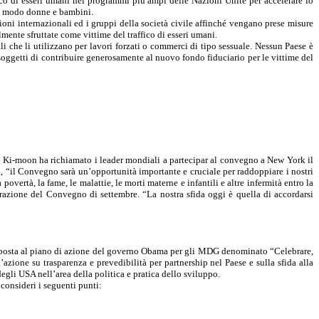
fico di esseri umani nei programmi più ampi delle Nazioni Unite per accelerare lo
modo donne e bambini.
ioni internazionali ed i gruppi della società civile affinché vengano prese misure
mente sfruttate come vittime del traffico di esseri umani.
i che li utilizzano per lavori forzati o commerci di tipo sessuale. Nessun Paese è
i soggetti di contribuire generosamente al nuovo fondo fiduciario per le vittime del
n
Ki-moon
ha richiamato i leader mondiali a partecipar al convegno a New York il
a, “il Convegno sarà un’opportunità importante e cruciale per raddoppiare i nostri
overtà, la fame, le malattie, le morti materne e infantili e altre infermità entro la
razione del Convegno di settembre. “La nostra sfida oggi è quella di accordarsi
sposta al piano di azione del governo
Obama
per gli MDG denominato “Celebrare,
azione su trasparenza e prevedibilità per partnership nel Paese e sulla sfida alla
degli USA nell’area della politica e pratica dello sviluppo.
consideri i seguenti punti: