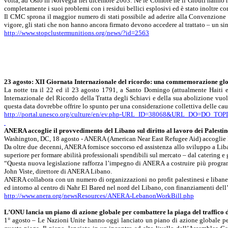
volta, ad Oslo in Norvegia nel dicembre 2003. Né le Comore
nè
il Gibuti hanno m
completamente i suoi problemi con i residui bellici esplosivi ed è stato inoltre cont
Il CMC sprona il maggior numero di stati possibile ad aderire alla Convenzione 
vigore, gli stati che non hanno ancora firmato devono accedere al trattato – un sing
http://www.stopclustermunitions.org/news/?id=2563
23 agosto: XII Giornata Internazionale del ricordo: una commemorazione gl
La notte tra il 22 ed il 23 agosto
1791, a
Santo Domingo (attualmente Haiti e R
Internazionale
del Ricordo della Tratta degli Schiavi e della sua abolizione vuol
questa data dovrebbe offrire lo spunto per una considerazione collettiva delle caus
http://portal.unesco.org/culture/en/ev.php-URL_ID=38068&URL_DO=DO_
ANERA accoglie il provvedimento del Libano sul diritto al lavoro dei Palestin
Washington, DC, 18 agosto - ANERA (American
Near
East
Refugee
Aid
) accoglie
Da oltre due decenni, ANERA fornisce soccorso ed assistenza allo sviluppo a Liba
superiore per formare abilità professionali spendibili sul mercato – dal catering e 
“Questa nuova legislazione rafforza l’impegno di ANERA a costruire più programmi
John Viste, direttore di ANERA Libano.
ANERA collabora con un numero di organizzazioni no profit palestinesi e libanesi
ed intorno al centro di
Nahr
El
Bared
nel nord del Libano, con finanziamenti dell’U
http://www.anera.org/newsResources/ANERA-LebanonWorkBill.php
L’ONU lancia un piano di azione globale per combattere la piaga del traffico 
1° agosto – Le Nazioni Unite hanno oggi lanciato un piano di azione globale per