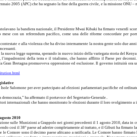
naio 2005 (APC) che ha segnato la fine della guerra civile, e la missione ONU – no
entolavano la bandiera nazionale, il Presidente
Mwai
Kibaki
ha firmato venerdì scorso
mese con un referendum pacifico, come una delle riforme concordate per porre 
ontestate e alla violenza che ha diviso internamente la nostra gente solo due anni 
incessanti.
 la nuova legge suprema, sperando in nuovo inizio della variegata storia del Kenya
, l’impadronirsi della terra e il trialismo, che hanno afflitto il Paese per decenn
lla Gran Bretagna promuoveva oppressione ed esclusione. Il governo istituirà ora
itution.html
gislative
e Isole Salomone per aver partecipato ad elezioni parlamentari pacifiche ed ordin
a democrazia,” ha affermato il portavoce del Segretario-Generale..
vatori internazionali che hanno monitorato le elezioni durante il loro svolgimento a 
 agosto 2010
zione sulle Munizioni a Grappolo nei giorni precedenti il 1 agosto 2010, data in 
endo così il 38° paese ad aderire completamente al trattato, e il Gibuti ha firmato
l
e le Comore sono il decimo paese africano a ratificarla. Le Comore hanno firmato