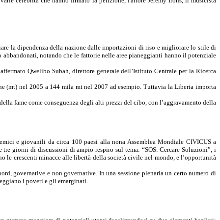
 varie celebrità che hanno firmato la petizione, l'attore Jeremy Irons, il musicista
e la dipendenza della nazione dalle importazioni di riso e migliorare lo stile di
i o abbandonati, notando che le fattorie nelle aree pianeggianti hanno il potenziale
 affermato
Qwelibo
Subah
, direttore generale dell’Istituto Centrale per
la Ricerca
he (
mt
) nel 2005 a 144 mila
mt
nel 2007 ad esempio. Tuttavia
la Liberia
importa
della fame come conseguenza degli alti prezzi del cibo, con l’aggravamento della
cademici e giovanili da circa 100 paesi alla nona Assemblea Mondiale CIVICUS a
e tre giorni di discussioni di ampio respiro sul tema: “SOS: Cercare Soluzioni”, i
 le crescenti minacce alle libertà della società civile nel mondo, e l’opportunità
 nord, governative e non governative. In una sessione plenaria un certo numero di
eggiano i poveri e gli emarginati.