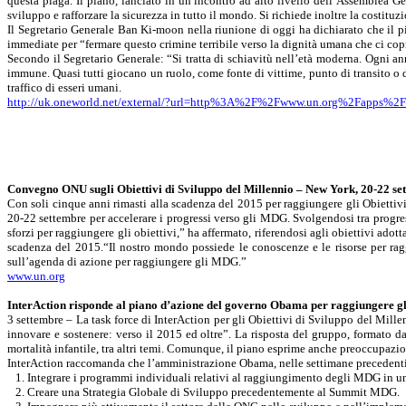
questa piaga. Il piano, lanciato in un incontro ad alto livello dell’Assemblea G
sviluppo e rafforzare la sicurezza in tutto il mondo. Si richiede inoltre la costitu
Il Segretario Generale
Ban
Ki-moon
nella riunione di oggi ha dichiarato che il p
immediate per “fermare questo crimine terribile verso la dignità umana che ci copr
Secondo il Segretario Generale: “Si tratta di schiavitù nell’età moderna. Ogni an
immune. Quasi tutti giocano un ruolo, come fonte di vittime, punto di transito o de
traffico di esseri umani.
http://uk.oneworld.net/external/?url=http%3A%2F%2Fwww.un.org%2Fa
Convegno ONU sugli Obiettivi di Sviluppo del Millennio – New York, 20-22 se
Con soli cinque anni rimasti alla scadenza del 2015 per raggiungere gli Obietti
20-22 settembre per accelerare i progressi verso gli MDG. Svolgendosi tra progres
sforzi per raggiungere gli obiettivi,” ha affermato, riferendosi agli obiettivi adot
scadenza del 2015.“Il nostro mondo possiede le conoscenze e le risorse per rag
sull’agenda di azione per raggiungere gli MDG.”
www.un.org
InterAction
risponde al piano d’azione del governo
Obama
per raggiungere gli
3 settembre – La task
force
di
InterAction
per gli Obiettivi di Sviluppo del Mille
innovare e sostenere: verso il 2015 ed oltre”. La risposta del gruppo, formato 
mortalità infantile, tra altri temi. Comunque, il piano esprime anche preoccupazio
InterAction
raccomanda che l’amministrazione
Obama
, nelle settimane precedent
1. Integrare i programmi individuali relativi al raggiungimento degli MDG in un
2. Creare una Strategia Globale di Sviluppo precedentemente al Summit MDG.