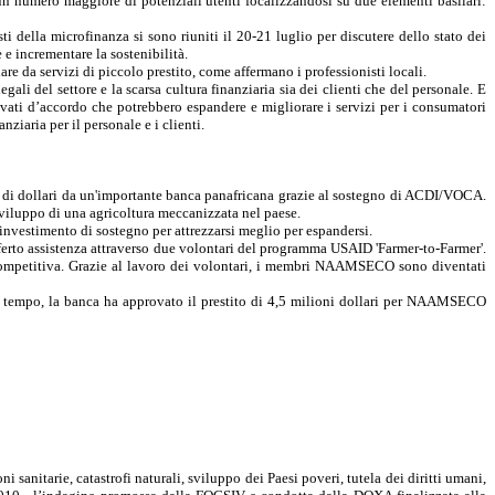
 un numero maggiore di potenziali utenti focalizzandosi su due elementi basilari:
sti della
microfinanza
si sono riuniti il 20-21 luglio per discutere dello stato dei
e incrementare la sostenibilità.
 da servizi di piccolo prestito, come affermano i professionisti locali.
egali del settore e la scarsa cultura finanziaria sia dei clienti che del personale. E
ovati d’accordo che potrebbero espandere e migliorare i servizi per i consumatori
iaria per il personale e i clienti.
i di dollari da un'importante banca panafricana grazie al sostegno di ACDI/VOCA.
sviluppo di una agricoltura meccanizzata nel paese.
vestimento di sostegno per attrezzarsi meglio per espandersi.
ferto assistenza attraverso due volontari del programma USAID '
Farmer-to-Farmer
'.
ù competitiva. Grazie al lavoro dei volontari, i membri NAAMSECO sono diventati
e tempo, la banca ha approvato il prestito di 4,5 milioni dollari per NAAMSECO
anitarie, catastrofi naturali, sviluppo dei Paesi poveri, tutela dei diritti umani,