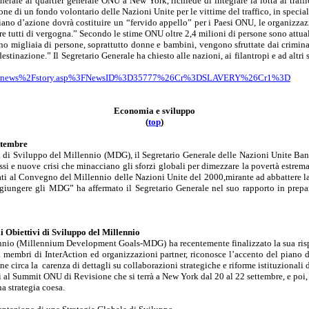
enerale al quartier generale ONU a New York, richiede di integrare la lotta al traf
zione di un fondo volontario delle Nazioni Unite per le vittime del traffico, in
special
iano d’azione dovrà costituire un “fervido appello” per i Paesi ONU, le organizzaz
e tutti di vergogna.” Secondo le stime ONU oltre 2,4 milioni di persone sono attual
no migliaia di persone, soprattutto donne e bambini, vengono sfruttate dai criminal
stinazione.” Il Segretario Generale ha chiesto alle nazioni, ai filantropi e ad altr
pps%2Fnews%2Fstory.asp%3FNewsID%3D35777%26Cr%3DSLAVERY%26Cr1%3D
Economia e sviluppo
(
t
o
p
)
ttembre
vi di Sviluppo del Millennio (MDG), il Segretario Generale delle Nazioni Unite
Ba
si e nuove crisi che minacciano gli sforzi globali per dimezzare la povertà estrem
tati al Convegno del Millennio delle Nazioni Unite del 2000,mirante ad abbattere la p
giungere gli MDG” ha affermato il Segretario Generale nel suo rapporto in prepa
 Obiettivi di Sviluppo del Millennio
nnio (
Millennium
Development
Goals-MDG
) ha recentemente finalizzato la sua ri
da membri di
InterAction
ed organizzazioni partner, riconosce l’accento del piano d’
ne circa la
carenza di dettagli su collaborazioni strategiche e riforme istituzionali 
i al Summit ONU di Revisione che si terrà a New York dal 20 al 22 settembre, e poi, 
a strategia coesa.