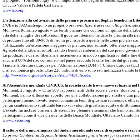
Il progetto "1billionhungry" è un' importante campagna di sensibilizzazione vol
Chucho
Valdés e l'atleta Carl Lewis.
www.fao.org
L’attenzione alla coltivazione delle pianure procura molteplici benefici in Lib
L’UE e
la FAO
sostengono un progetto per rivitalizzare aree con alto potenziale 
Monrovia/Roma, 26 agosto – Le fertili pianure che coprono un quinto della Liberi
vita delle famiglie dei coltivatori. Il governo liberiano ha dato la priorità alla 
di produrre fino all’80-90% di riso in più rispetto a quelle nelle zone più elevate.
“Utilizzando un’estensione maggiore di pianure, non soltanto otterremo maggior
Agricola
della Liberia, sottolineando i benefici ambientali del suo piano governa
La produzione di riso liberiana è incrementata in modo significativo dalla fine d
ancora il 60% del riso consumato nel paese, secondo le cifre fornite dal governo,
Tramite
la Struttura Europea
per l’Alimentazione (EUFF), l’Unione Europea (UE) s
crisi economica globale. Oltre 228 milioni di euro sono sati indirizzati tramite
la
http://www.fao.org/news/story/en/item/44545/icode/
All’Assemblea mondiale CIVICUS, la società civile trova nuove soluzioni nel la
Montreal, 23 agosto – Oltre 500 rappresentanti della società civile, donatori
Montreal, hanno diffuso un appello per una collaborazione più stretta e una più g
partecipanti hanno trovato terreni comuni su temi di giustizia economica, efficac
per un cambiamento strutturale basato sui valori di giustizia, equità e diritti uman
L’evento ha incluso una serie di assemblee plenarie e seminari che hanno riunito
partecipanti come il vice presidente della Banca Mondiale, Ottaviano Canuto, ha di
www.civicus.org
Il settore della
microfinanza
del Sudan meridionale cerca di espandere i servizi
La prima
Conferenza Regionale identifica misure pratiche per far crescere il sett