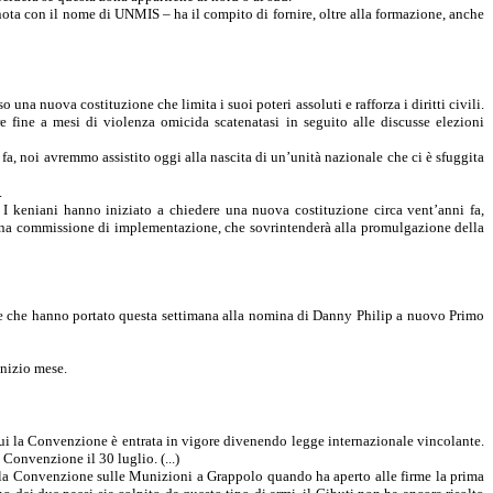
ta con il nome di UNMIS – ha il compito di fornire, oltre alla formazione, anche
 una nuova costituzione che limita i suoi poteri assoluti e rafforza i diritti civili.
fine a mesi di violenza omicida scatenatasi in seguito alle discusse elezioni
fa, noi avremmo assistito oggi alla nascita di un’unità nazionale che ci è sfuggita
.
i. I keniani hanno iniziato a chiedere una nuova costituzione circa vent’anni fa,
 una commissione di implementazione, che sovrintenderà alla promulgazione della
ate che hanno portato questa settimana alla nomina di Danny Philip a nuovo Primo
inizio mese.
cui
la Convenzione
è entrata in vigore divenendo legge internazionale vincolante.
a Convenzione
il 30 luglio. (...)
la Convenzione
sulle Munizioni a Grappolo quando ha aperto alle firme la prima