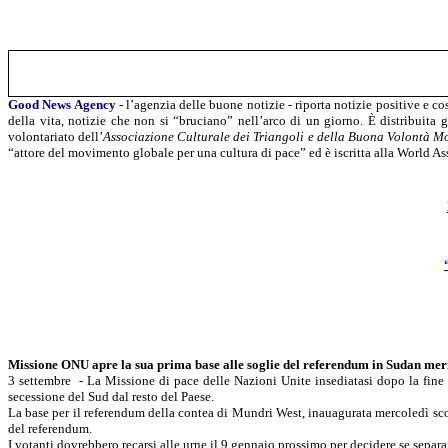
Good
News
Agency
- l’agenzia delle buone notizie - riporta notizie positive e c
della vita, notizie che non si “bruciano” nell’arco di un giorno. È distribuita 
volontariato dell’
Associazione Culturale dei Triangoli e della Buona Volontà M
“attore del movimento globale per una cultura di pace”
ed è
iscritta alla World
As
Missione ONU apre la sua prima base alle soglie del referendum in Sudan mer
3 settembre
-
La Missione
di pace delle Nazioni Unite insediatasi dopo la fine d
secessione del Sud dal resto del Paese.
La base per il referendum della contea di
Mundri
West,
inauagurata
mercoledì scor
del referendum.
I votanti dovrebbero recarsi alle urne il 9 gennaio prossimo per decidere se sepa