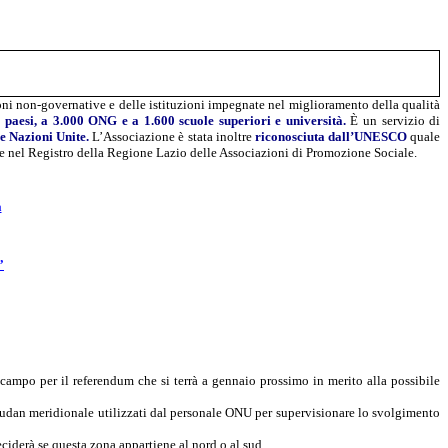
zioni non-governative e delle istituzioni impegnate nel miglioramento della qualità
 paesi, a 3.000 ONG e a 1.600 scuole superiori e università.
È un servizio di
le Nazioni Unite.
L’Associazione è stata inoltre
riconosciuta dall’UNESCO
quale
e nel Registro della Regione Lazio delle Associazioni di Promozione Sociale.
à
”
l campo per il referendum che si terrà a gennaio prossimo in merito alla possibile
Sudan meridionale utilizzati dal personale ONU per supervisionare lo svolgimento
ciderà se questa zona appartiene al nord o al sud.