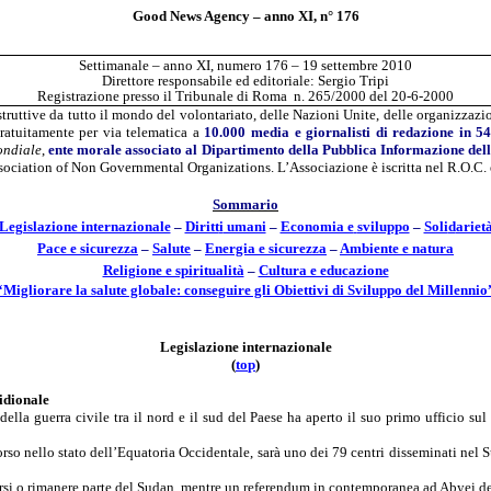
Good News Agency –
anno
XI, n° 176
Settimanale – anno XI, numero 176 – 19 settembre 2010
Direttore responsabile ed editoriale: Sergio
Tripi
Registrazione presso il Tribunale di Roma
n. 265/2000 del 20-6-2000
ostruttive da tutto il mondo del volontariato, delle Nazioni Unite, delle organizza
gratuitamente per via telematica a
10.000 media e giornalisti di redazione in
54
ondiale
,
ente morale associato al Dipartimento della Pubblica Informazione del
sociation
of
Non
Governmental
Organizations
. L’Associazione è iscritta nel
R.O.C.
Sommario
Legislazione internazionale
–
Diritt
i
umani
–
Economia e
sviluppo
–
Soli
d
ariet
Pace e s
i
curezza
–
S
a
lute
–
Energia
e
sicurezza
–
Am
b
iente e natura
Religione e spi
r
itualità
–
Cultura e edu
c
azione
“Migliorare la salute globale: conseguire gli Obiettivi di Sviluppo del Millennio
Legislazione internazionale
(
t
o
p
)
idionale
ella guerra civile tra il nord e il sud del Paese ha aperto il suo primo ufficio su
so nello stato dell’
Equatoria
Occidentale, sarà uno dei 79 centri disseminati nel 
rarsi o rimanere parte del Sudan, mentre un referendum in contemporanea ad
Abyei
de