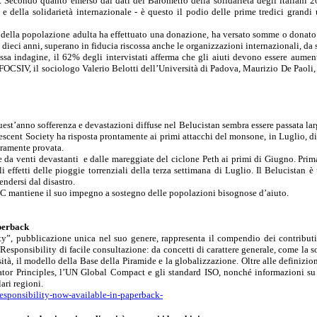
mo. Secondo quanto emerso dai dati del Barometro della solidarietà degli italian
 della solidarietà internazionale - è questo il podio delle prime tredici grandi u
% della popolazione adulta ha effettuato una donazione, ha versato somme o donato be
 dieci anni, superano in fiducia riscossa anche le organizzazioni internazionali, da 
sa indagine, il 62% degli intervistati afferma che gli aiuti devono essere aumenta
a FOCSIV, il sociologo Valerio
Belotti
dell’Università di Padova, Maurizio De Paoli,
uest’anno sofferenza e devastazioni diffuse nel
Belucistan
sembra essere passata larg
escent
Society ha risposta prontamente ai primi attacchi del monsone, in Luglio, di
veramente provata.
 da venti devastanti
e dalle mareggiate del ciclone
Peth
ai primi di Giugno. Prima
i effetti delle
pioggie
torrenziali della terza settimana di Luglio. Il
Belucistan
è 
endersi dal disastro.
 ICRC mantiene il suo impegno a sostegno delle popolazioni bisognose d’aiuto.
aperback
ty
”, pubblicazione unica nel suo genere, rappresenta il compendio dei contributi
l
Responsibility
di facile consultazione: da concetti di carattere generale, come la so
rsità, il modello della Base della Piramide e la globalizzazione. Oltre alle definiz
ator
Principles
, l’UN Global Compact e gli standard ISO, nonché informazioni su
lari regioni.
esponsibility-now-available-in-paperback-