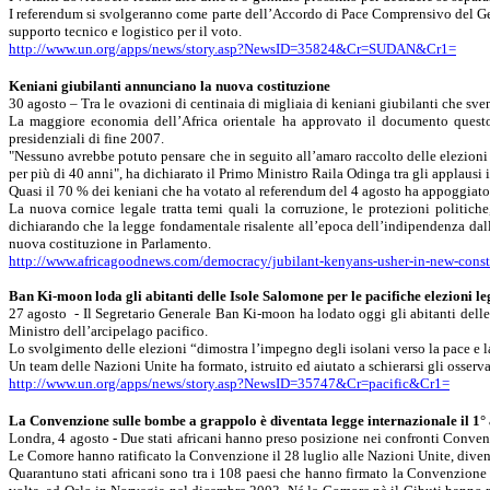
I referendum si svolgeranno come parte dell’Accordo di Pace Comprensivo del Gen
supporto tecnico e logistico per il voto.
http://www.un.org/apps/news/story.asp?NewsID=35824&Cr=SUDAN&Cr1
=
Keniani giubilanti annunciano la nuova costituzione
30 agosto – Tra le ovazioni di centinaia di migliaia di keniani giubilanti che sv
La maggiore economia dell’Africa orientale ha approvato il documento questo 
presidenziali di fine 2007.
"Nessuno avrebbe potuto pensare che in seguito all’amaro raccolto delle elezioni c
per più di 40 anni", ha dichiarato il Primo Ministro
Raila
Odinga
tra gli applausi 
Quasi il 70 % dei keniani che ha votato al referendum del 4 agosto ha appoggiato
La nuova cornice legale tratta temi quali la corruzione, le protezioni politiche
dichiarando che la legge fondamentale risalente all’epoca dell’indipendenza da
nuova costituzione in Parlamento.
http://www.africagoodnews.com/democracy/jubilant-kenyans-usher-in-new-const
Ban
Ki-moon
loda gli abitanti delle Isole Salomone per le pacifiche elezioni le
27 agosto
- Il Segretario Generale
Ban
Ki-moon
ha lodato oggi gli abitanti dell
Ministro dell’arcipelago pacifico.
Lo svolgimento delle elezioni “dimostra l’impegno degli isolani verso la pace e l
Un team delle Nazioni Unite ha formato, istruito ed aiutato a schierarsi gli osser
http://www.un.org/apps/news/story.asp?NewsID=35747&Cr=pacific&Cr1
=
La Convenzione
sulle bombe a grappolo è diventata legge internazionale il 1°
Londra, 4 agosto - Due stati africani hanno preso posizione nei confronti Conven
Le Comore hanno ratificato
la Convenzione
il 28 luglio alle Nazioni Unite, diven
Quarantuno stati africani sono tra i 108 paesi che hanno firmato
la Convenzione