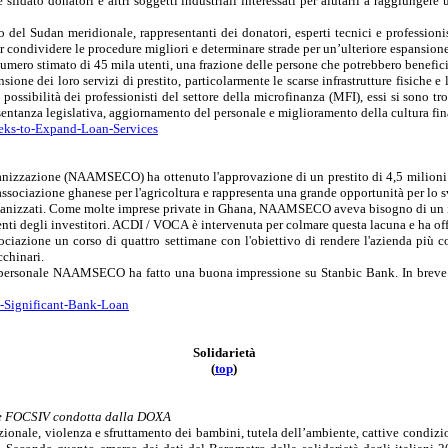
fidato donatori e altri soggetti industriali interessati per aiutarli a raggiungere
no del Sudan meridionale, rappresentanti dei donatori, esperti tecnici e professioni
condividere le procedure migliori e determinare strade per un’ulteriore espansione 
ro stimato di 45 mila utenti, una frazione delle persone che potrebbero beneficiare
one dei loro servizi di prestito, particolarmente le scarse infrastrutture fisiche e l
 possibilità dei professionisti del settore della
microfinanza
(MFI), essi si sono tr
ntanza legislativa, aggiornamento del personale e miglioramento della cultura finanz
eeks-to-Expand-Loan-Services
ccanizzazione (NAAMSECO) ha ottenuto l'approvazione di un prestito di 4,5 milion
associazione
ghanese
per l'agricoltura e rappresenta una grande opportunità per lo 
ccanizzati. Come molte imprese private in Ghana, NAAMSECO aveva bisogno di un in
enti degli investitori. ACDI / VOCA è intervenuta per colmare questa lacuna e ha of
ociazione un corso di quattro settimane con l'obiettivo di rendere l'azienda pi
cchinari.
il personale NAAMSECO ha fatto una buona impressione su
Stanbic
Bank
. In brev
s-Significant-Bank-Loan
Solidarietà
(
to
p
)
gine FOCSIV condotta dalla DOXA
ale, violenza e sfruttamento dei bambini, tutela dell’ambiente, cattive condizioni s