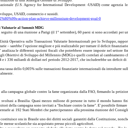
entazione di una Strategia Globale di Sviluppo.
nazionale (U.S.
Agency
for
International
Development
-USAID) come agenzia lead
o sviluppo, USAID, commercio e sussidi.
n%E2%80%99s-action-plan-achieve-millennium-development-goal-0
oni Valutarie al Summit MDG
eguito di una riunione a Parigi (il 1° settembre), 60 paesi si sono accordati per
Unità Operativa sulle Transazioni Valutarie Internazionali per lo Sviluppo, rappor
arie – sarebbe l’opzione migliore e più realizzabile per trattare il deficit finanzia
e” analizza le differenti opzioni fiscali che potrebbero essere imposte nel settore f
egli Obiettivi di Sviluppo del Millennio (MDG) o quelli correlati al cambiamento c
24 e i 336 miliardi di dollari nel periodo 2012-2017, che includerebbe un deficit di
tassa dello 0,005% sulle transazioni finanziarie internazionali da introdurre sulla st
ualmente.
 alla campagna globale contro la fame organizzata dalla FAO, firmando la petizion
 svoltasi a Brasilia. Quasi mezzo milione di persone in tutto il mondo hanno fin'o
itori della campagna sono invitati a "fischiare contro la fame". E' possibile firmare
sentarle ai 192 Stati Membri che parteciperanno alla prossima riunione del Consigl
bo costituisce ora in Brasile uno dei diritti sociali garantiti dalla Costituzione, n
le mense scolastiche sia acquistato presso piccoli agricoltori.