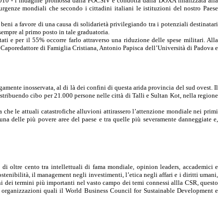
i 2010 - l’indagine promossa dalla FOCSIV e condotta dalla DOXA finalizzata alla
rgenze mondiali che secondo i cittadini italiani le istituzioni del nostro Paese
ni a favore di una causa di solidarietà privilegiando tra i potenziali destinatari
sempre al primo posto in tale graduatoria.
ti e per il 55% occorre farlo attraverso una riduzione delle spese militari. Alla
 Caporedattore di Famiglia Cristiana, Antonio
Papisca
dell’Università di Padova e
amente inosservata, al di là dei confini di questa arida provincia del sud ovest. Il
stribuendo cibo per 21.000 persone nelle città di Talli e
Sultan
Kot
, nella regione
 che le attuali catastrofiche alluvioni attirassero l’attenzione mondiale nei primi
una delle più povere aree del paese e tra quelle più severamente danneggiate e,
 di oltre cento tra intellettuali di fama mondiale, opinion
leaders
, accademici e
stenibilità, il management negli investimenti, l’etica negli affari e i diritti umani,
ioni dei termini più importanti nel vasto campo dei temi connessi
allla
CSR, questo
 organizzazioni quali il World Business
Council
for
Sustainable
Development
e