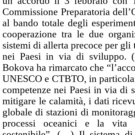
un accordo il 3 febbraio con
Commissione Preparatoria dell
al bando totale degli esperimen
cooperazione tra le due organiz
sistemi di allerta precoce per gl
nei Paesi in via di sviluppo.
Bokova
ha rimarcato che “l’acco
UNESCO e CTBTO, in particolare 
competenze nei Paesi in via di 
mitigare le calamità, i dati rice
globale di stazioni di monitora
processi oceanici e la vita 
sostenibile”
.
(…
) Il sistema di