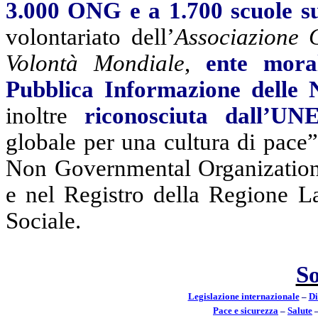
3.000 ONG e a 1.700 scuole su
volontariato dell’
Associazione 
Volontà Mondiale
,
ente mora
Pubblica Informazione delle 
inoltre
riconosciuta dall’U
globale per una cultura di pace
Non
Governmental
Organizatio
e nel Registro della Regione L
Sociale.
S
Legislazione internazionale
–
Di
Pace e s
i
curezza
–
S
a
lute